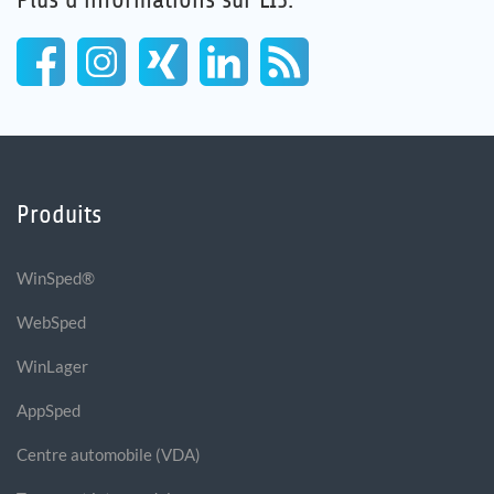
Produits
WinSped®
WebSped
WinLager
AppSped
Centre automobile (VDA)