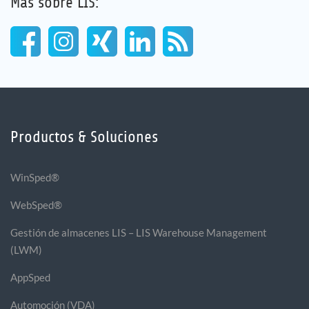
Más sobre LIS:
Productos & Soluciones
WinSped®
WebSped®
Gestión de almacenes LIS – LIS Warehouse Management
(LWM)
AppSped
Automoción (VDA)