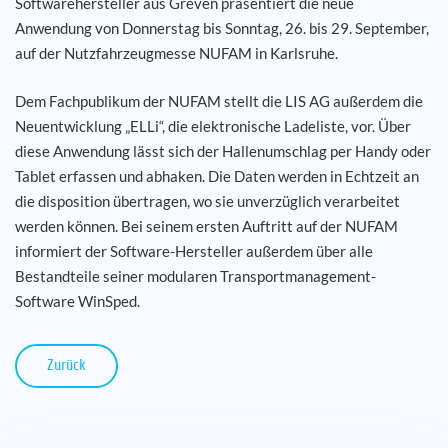
Softwarehersteller aus Greven präsentiert die neue
Anwendung von Donnerstag bis Sonntag, 26. bis 29. September,
Karriere
auf der Nutzfahrzeugmesse NUFAM in Karlsruhe.
Referenzen
Dem Fachpublikum der NUFAM stellt die LIS AG außerdem die
Neuentwicklung „ELLi“, die elektronische Ladeliste, vor. Über
diese Anwendung lässt sich der Hallenumschlag per Handy oder
News
Tablet erfassen und abhaken. Die Daten werden in Echtzeit an
die disposition übertragen, wo sie unverzüglich verarbeitet
Kontakt
werden können. Bei seinem ersten Auftritt auf der NUFAM
informiert der Software-Hersteller außerdem über alle
DE
Bestandteile seiner modularen Transportmanagement-
Software WinSped.
Zurück