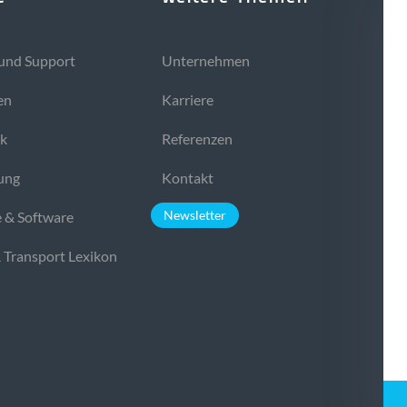
und Support
Unternehmen
en
Karriere
ek
Referenzen
ung
Kontakt
Newsletter
 & Software
& Transport Lexikon