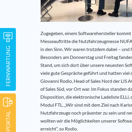
Zugegeben, einem Softwarehersteller kommt b
Messeauftritte die Nutzfahrzeugmesse NUFAM
FERNWARTUNG
in den Sinn. Wir waren trotzdem dabei – und h
Besonders am Donnerstag und Freitag fanden
Stand, um sich dort über unsere neuesten So
viele gute Gespräche geführt und hatten viel q
Giovanni Rodio, Head of Sales Nord der LIS AG
of Sales Süd, vor Ort war. Im Fokus standen d
Disposition, die elektronische Ladeliste ELL
Modul FTL. „Wir sind mit dem Ziel nach Karls
Nutzfahrzeuge noch präsenter zu sein und 
wollten wir die Möglichkeiten unserer Softwa
erreicht“, so Rodio.