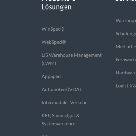
Lösungen
Wartung 
WinSped®
Schulung
WebSped®
Mediath
LIS Warehouse Management
Fernwart
(LWM)
Hardware
AppSped
Logistik 
Automotive (VDA)
Intermodaler Verkehr
KEP, Sammelgut &
Systemverkehre