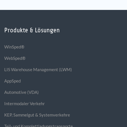
Produkte & Lösungen
WinSped®
WebSped®
LIS Warehouse Management (LWM)
AppSped
Automotive (VDA)
Intermodaler Verkehr
KEP, Sammelgut & Systemverkehre
Teil- und Komplettladungstransporte