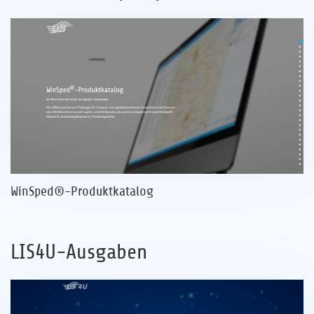
Karriere
Referenzen
News
Kontakt
DE
WinSped®-Produktkatalog
LIS4U-Ausgaben