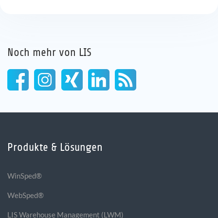
Noch mehr von LIS
Produkte & Lösungen
WinSped®
WebSped®
LIS Warehouse Management (LWM)