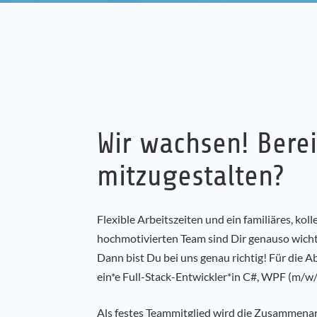
Full-Stack-Entw
published on: 20. May 2021
Location:
LIS Logistic Information Systems
Standort Greven / Home-Office / m
Wir wachsen! Berei
mitzugestalten?
Flexible Arbeitszeiten und ein familiäres, kol
hochmotivierten Team sind Dir genauso wicht
Dann bist Du bei uns genau richtig! Für die 
ein*e Full-Stack-Entwickler*in C#, WPF (m/w/
Als festes Teammitglied wird die Zusammenar