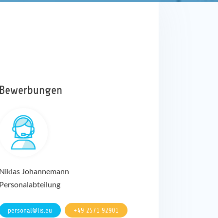
d)
Bewerbungen
Niklas Johannemann
Personalabteilung
personal@lis.eu
+49 2571 92901