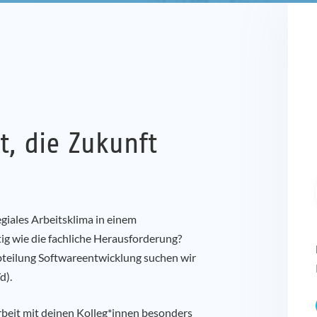
ickler*in C#, WPF (m/w/
obiles Arbeiten
t, die Zukunft
legiales Arbeitsklima in einem
ig wie die fachliche Herausforderung?
Abteilung Softwareentwicklung suchen wir
d).
beit mit deinen Kolleg*innen besonders