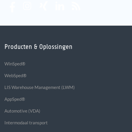
Producten & Oplossingen
WinSped®
WebSped®
LIS Warehouse Management (LWM)
AppSped®
Automotive (VDA)
Intermodaal transport