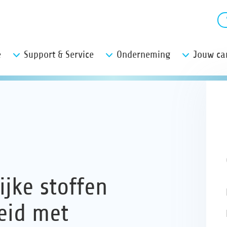
e
Support & Service
Onderneming
Jouw car
jke stoffen
eid met