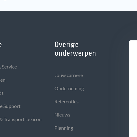
e
Overige
onderwerpen
 Service
Jouw carrière
gen
Onderneming
ds
Referenties
he Support
Nieuws
 & Transport Lexicon
Planning