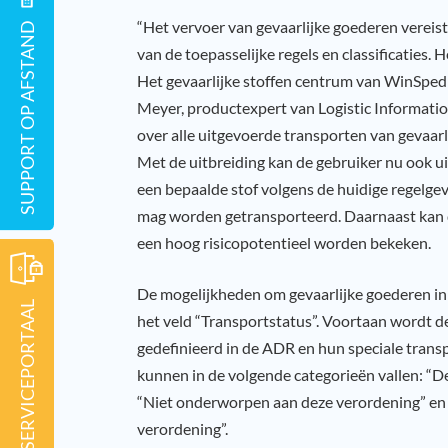
“Het vervoer van gevaarlijke goederen vereist
SUPPORT OP AFSTAND
van de toepasselijke regels en classificaties. 
Het gevaarlijke stoffen centrum van WinSped 
Meyer, productexpert van Logistic Information
over alle uitgevoerde transporten van gevaarl
Met de uitbreiding kan de gebruiker nu ook 
een bepaalde stof volgens de huidige regelgevin
mag worden getransporteerd. Daarnaast kan
een hoog risicopotentieel worden bekeken.
De mogelijkheden om gevaarlijke goederen in 
SERVICEPORTAAL
het veld “Transportstatus”. Voortaan wordt de
gedefinieerd in de ADR en hun speciale transp
kunnen in de volgende categorieën vallen: “De
“Niet onderworpen aan deze verordening” en 
verordening”.