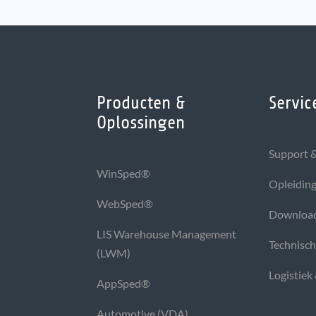
Producten &
Servic
Oplossingen
Support &
WinSped®
Opleidin
WebSped®
Downloa
LIS Warehouse Management
Technisc
(LWM)
Logistiek
AppSped®
Automotive (VDA)