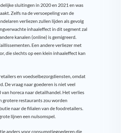
delijke sluitingen in 2020 en 2021 en was
aakt. Zelfs na de versoepeling van de
delaren verliezen zullen lijden als gevolg
gverwachte inhaaleffect in dit segment zal
 andere kanalen (online) is gemigreerd.
illissementen. Een andere verliezer met
r, die slechts op een klein inhaaleffect kan
retailers en voedselbezorgdiensten, omdat
 De vraag naar goederen is niet veel
 van horeca naar detailhandel. Het verlies
an grotere restaurants zou worden
tie naar de filialen van de foodretailers.
 grote lijnen een nulsomspel.
atie anders voor consumptiegoederen die