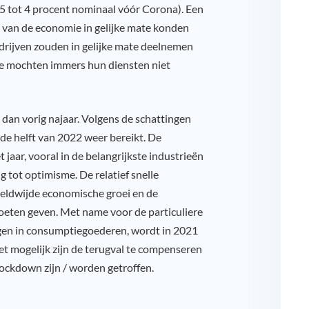
,5 tot 4 procent nominaal vóór Corona). Een
n van de economie in gelijke mate konden
edrijven zouden in gelijke mate deelnemen
ie mochten immers hun diensten niet
dan vorig najaar. Volgens de schattingen
ede helft van 2022 weer bereikt. De
 jaar, vooral in de belangrijkste industrieën
g tot optimisme. De relatief snelle
reldwijde economische groei en de
oeten geven. Met name voor de particuliere
ngen in consumptiegoederen, wordt in 2021
niet mogelijk zijn de terugval te compenseren
lockdown zijn / worden getroffen.