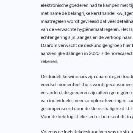
elektronische goederen had te kampen met tij
met name de belangrijke kersthandel kwijtger
maatregelen wordt gevreesd dat veel detailhan
van de verwachte hygiënemaatregelen. Het lan
echter gering zijn, aangezien de verkoop naar
Daarom verwacht de deskundigengroep hier fa
aanzienlijke dalingen in 2020 is de horecasecto
rekenen.
De duidelijke winnaars zijn daarentegen food
voedsel momenteel thuis wordt geconsumeerd.
veranderd, de goederen zijn alleen gemigreerd
van individuele, meer complexe leveringen a
gecompenseerd door de kleinschaligere distribu
Voor de hele logistieke sector betekent dit in
Volgens de logistiekdeskundigen was de situ