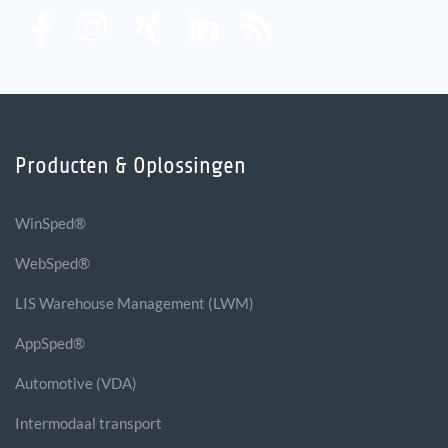
Producten & Oplossingen
WinSped®
WebSped®
LIS Warehouse Management (LWM)
AppSped®
Automotive (VDA)
Intermodaal transport