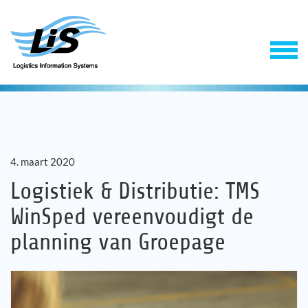
4. maart 2020
Logistiek & Distributie: TMS
WinSped vereenvoudigt de
Software
planning van Groepage
Support & Service
Onderneming