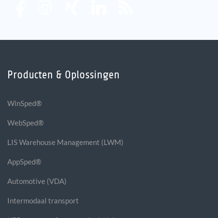
Producten & Oplossingen
WinSped®
WebSped®
LIS Warehouse Management (LWM)
AppSped®
Automotive (VDA)
Intermodaal transport