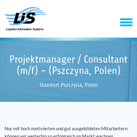
Projektmanager / Consultant
(m/f) - (Pszczyna, Polen)
Standort Pszczyna, Polen
Software
Support & Service
Projektmanager / Consultant (m/
gepubliceerd op: 20. August 2019
Ort:
LIS BV
Standort Pszczyna, Polen
Nur mit hoch motivierten und gut ausgebildeten Mitarbeitern
Onderneming
können wir weiterhin so erfolgreich im Markt wachsen.