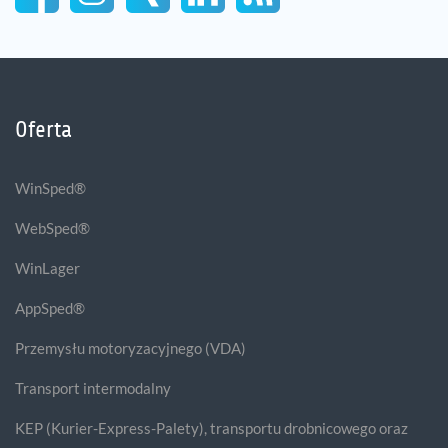
Oferta
WinSped®
WebSped®
WinLager
AppSped®
Przemysłu motoryzacyjnego (VDA)
Transport intermodalny
KEP (Kurier-Express-Palety), transportu drobnicowego oraz