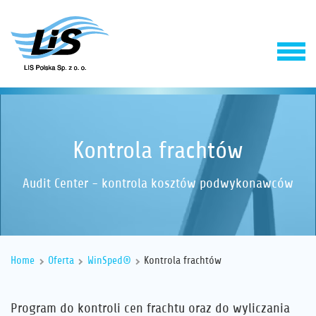
Kontrola frachtów
Audit Center - kontrola kosztów podwykonawców
Produkty
Home
Oferta
WinSped®
Kontrola frachtów
Usługi
Program do kontroli cen frachtu oraz do wyliczania
Firma