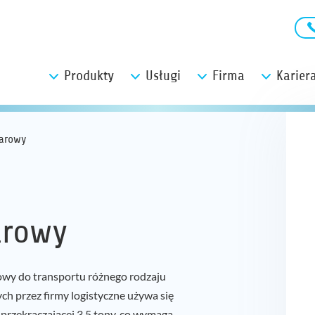
Produkty
Usługi
Firma
Karier
arowy
arowy
owy do transportu różnego rodzaju
h przez firmy logistyczne używa się
przekraczającej 3,5 tony, co wymaga