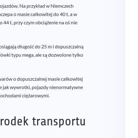
 pojazdów. Na przykład w Niemczech
czepa o masie całkowitej do 40 t, a w
44 t, przy czym obciążenie na oś nie
 osiągają długość do 25 m i dopuszczalną
arówki typu mega, ale są dozwolone tylko
warów o dopuszczalnej masie całkowitej
akie jak wywrotki, pojazdy nienormatywne
mochodami ciężarowymi.
rodek transportu