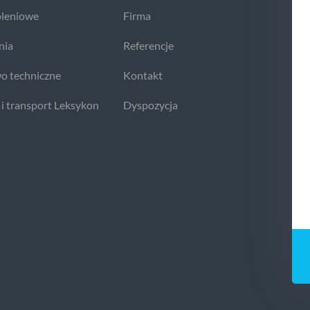
oleniowe
Firma
nia
Referencje
o techniczne
Kontakt
 i transport Leksykon
Dyspozycja