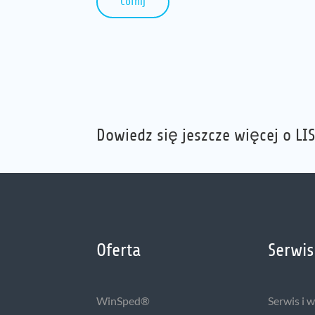
Cofnij
Dowiedz się jeszcze więcej o LIS
Oferta
Serwis
WinSped®
Serwis i 