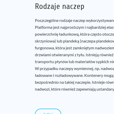
Rodzaje naczep
Poszczególne rodzaje naczep wykorzystywane
Platforma jest najprostszym i najbardziej ela
powierzchnię ładunkową, która często otocz
skrzyniowa) lub plandeką (naczepa plandekow
furgonowa, która jest zamkniętym nadwoziem 
drzwiami otwieranymi z tyłu. Istnieją również 
transportu płynów lub materiałów sypkich n
W przypadku naczepy wymiennej, np. nadwoz
ładowane i rozładowywane. Kontenery mogą 
bezpośrednio na takiej naczepie. Istnieje r
nadwozi, które również zapewniają ustandar