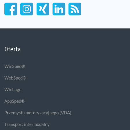
Oferta
WinSped®
WebSped®
WinLager
AppSped®
Przemysłu motoryzacyjnego (VDA)
Transport intermodalny