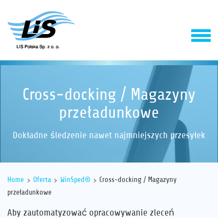
Cross-docking / Magazyny
przeładunkowe
Dokładne śledzenie nawet najmniejszych przesyłek
Produkty
Home
Oferta
WinSped®
Cross-docking / Magazyny
Usługi
przeładunkowe
Aby zautomatyzować opracowywanie zleceń
Firma