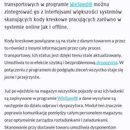
transportowych w programie
WinSped®
można
zintegrować go z interfejsami większości systemów
Kariera
skanujących kody kreskowe pracujących zarówno w
systemie online jak i offline.
Referencje
Kody kreskowe powiązane są na stałe z danym towarem a przez
Aktualności
to również z innymi informacjami przez cały proces
transportowy. Ich status jest dzięki temu stale aktualizowany.
Kontakt
Umożliwia to w efekcie szybką i bezproblemową
dyspozycją
. W
połączeniu z programem do podglądu zleceń wszystko staje się
jasne i przejrzyste.
PL
Już po wjeździe na magazyn wszystkie pojazdy oraz ich ładunki
są zapisywane w programie
WinSped®
a dane wysyłane są
następnie do działu odpraw i dyspozytora. Moduł ten znacznie
poprawia komunikację pomiędzy całym personelem magazynu
oraz optymalnie zarządza rozładunkami i załadunkami.
Skanowanie przy dostawie towaru umożliwia dysponentom