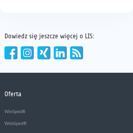
Dowiedz się jeszcze więcej o LIS:
Oferta
WinSped®
WebSped®