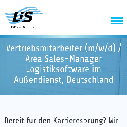
Vertriebsmitarbeiter (m/w/d) /
Area Sales-Manager
Logistiksoftware im
Außendienst, Deutschland
Produkty
Usługi
Vertriebsmitarbeiter / Area Sa
opublikowane na: 23. January 2020
Ort:
LIS Polska Sp. z o. o.
Bereit für den Karrieresprung? Wir
Firma