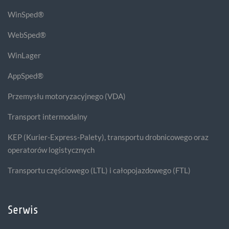
WinSped®
WebSped®
WinLager
AppSped®
Przemysłu motoryzacyjnego (VDA)
Transport intermodalny
KEP (Kurier-Express-Palety), transportu drobnicowego oraz
operatorów logistycznych
Transportu częściowego (LTL) i całopojazdowego (FTL)
Serwis