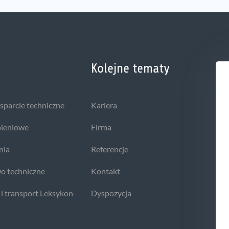
Kolejne tematy
wsparcie techniczne
Kariera
oleniowe
Firma
nia
Referencje
o techniczne
Kontakt
 i transport Leksykon
Dyspozycja