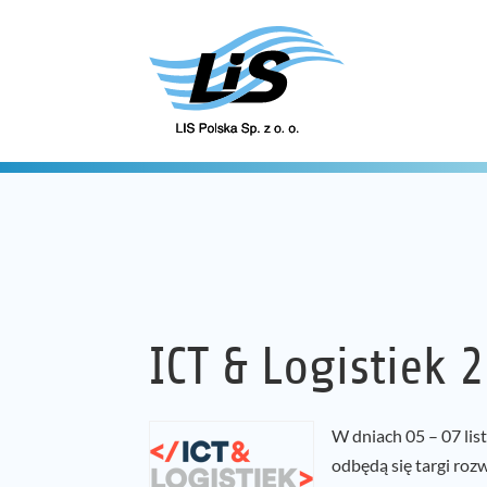
ICT & Logistiek 
W dniach 05 – 07 li
odbędą się targi roz