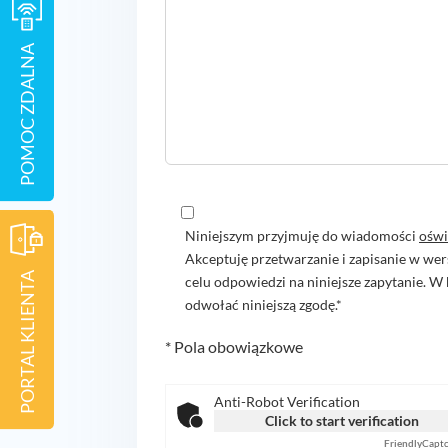
POMOC ZDALNA
Niniejszym przyjmuję do wiadomości
oświ
Akceptuję przetwarzanie i zapisanie w wer
PORTAL KLIENTA
celu odpowiedzi na niniejsze zapytanie.
odwołać niniejszą zgodę.*
* Pola obowiązkowe
Anti-Robot Verification
Click to start verification
Friendly
Capt