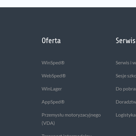
Oferta
Serwis
WinSped®
Serwis i 
WebSped®
Sesje szk
WinLager
Do pobra
AppSped®
Doradztw
Przemysłu motoryzacyjnego
Logistyka
(VDA)
Transport intermodalny