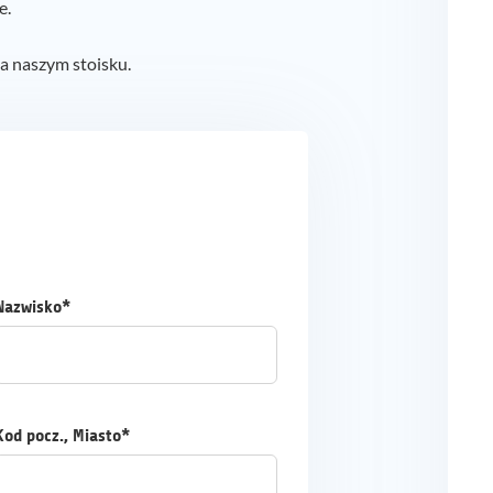
e.
na naszym stoisku.
Nazwisko*
Kod pocz., Miasto*