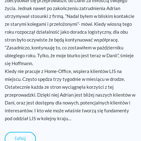
zdecydował się przeprowadzić do Danii za miłością swojego
życia. Jednak nawet po zakończeniu zatrudnienia Adrian
utrzymywał stosunki z firmą. “Nadal byłem w bliskim kontakcie
ze starymi kolegami i przełożonymi”- mówi. Kiedy wiosną tego
roku rozpoczął działalność jako doradca logistyczny, dla obu
stron było oczywiste że będą kontynuować współpracę.
“Zasadniczo, kontynuuję to, co zostawiłem w październiku
ubieglego roku. Tylko, że moje biurko jest teraz w Danii”, śmieje
się Hoffmann.
Kiedy nie pracuje z Home-Office, wspiera klientów LIS na
miejscu. Często spędza trzy tygodnie w miesiącu w drodze.
Ostatecznie każda ze stron wyciągnęła korzyści z tej
przeprowadzki. Dzięki niej Adrian jest bliżej naszych klientów w
Dani, oraz jest dostępny dla nowych, potencjalnych klientów i
interesantów. I kto wie może właśnie tworzą się fundamenty
pod oddział LIS w kolejny kraju…
Cofnij