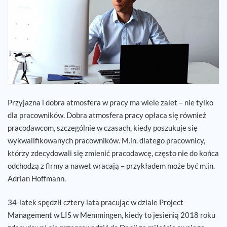
Kariera
Referencje
Aktualności
Przyjazna i dobra atmosfera w pracy ma wiele zalet – nie tylko
Kontakt
dla pracowników. Dobra atmosfera pracy opłaca się również
pracodawcom, szczególnie w czasach, kiedy poszukuje się
PL
wykwalifikowanych pracowników. M.in. dlatego pracownicy,
którzy zdecydowali się zmienić pracodawcę, często nie do końca
odchodzą z firmy a nawet wracają – przykładem może być m.in.
Adrian Hoffmann.
34-latek spędził cztery lata pracując w dziale Project
Management w LIS w Memmingen, kiedy to jesienią 2018 roku