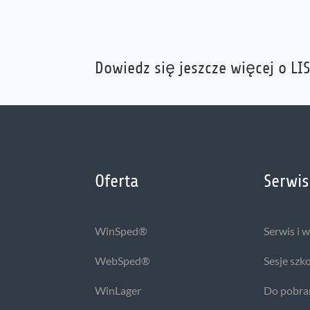
Dowiedz się jeszcze więcej o LIS
Oferta
Serwis
WinSped®
Serwis i 
WebSped®
Sesje szk
WinLager
Do pobra