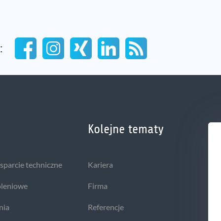
:
Kolejne tematy
wsparcie techniczne
Kariera
oleniowe
Firma
nia
Referencje