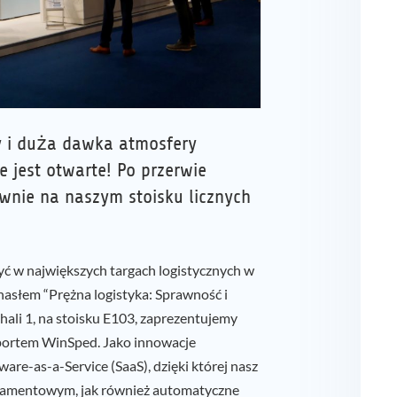
y i duża dawka atmosfery
e jest otwarte! Po przerwie
wnie na naszym stoisku licznych
yć w największych targach logistycznych w
hasłem “Prężna logistyka: Sprawność i
ali 1, na stoisku E103, zaprezentujemy
portem WinSped. Jako innowacje
re-as-a-Service (SaaS), dzięki której nasz
mentowym, jak również automatyczne