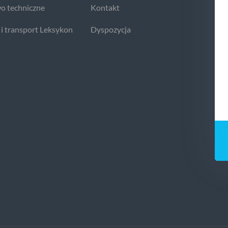
o techniczne
Kontakt
 i transport Leksykon
Dyspozycja