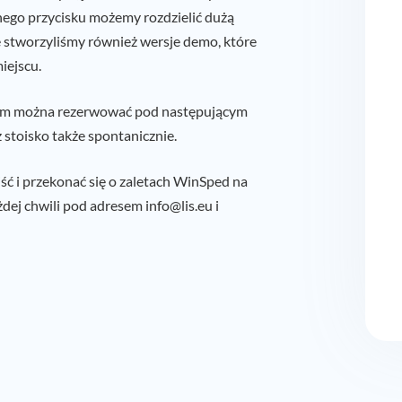
nego przycisku możemy rozdzielić dużą
e stworzyliśmy również wersje demo, które
iejscu.
łem można rezerwować pod następującym
stoisko także spontanicznie.
jść i przekonać się o zaletach WinSped na
dej chwili pod adresem info@lis.eu i