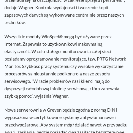
przekłada się na oszczędności w zakresie sprzętu i personelu “,
dodaje Wagner. Kontrola wydajności i tworzenie kopii
zapasowych danych są wykonywane centralnie przez naszych
techników.
Wszystkie moduły WinSped® mogą być używane przez
Internet. Zapewnia to użytkownikowi maksymalną
elastyczność. W celu stałego monitorowania całej sieci
posiadamy oprogramowanie monitorujące, tzw. PRTG Network
Monitor. Szybkość pracy systemu czy wysokie wykorzystanie
procesorów są nieustannie pod kontrolą nasze zespołu
serwisowego. “W razie problemów nasi klienci mają do
dyspozycji całodobową infolinię serwisową, która zapewnia
szybką pomoc”, wyjaśnia Wagner.
Nowa serwerownia w Greven będzie zgodna z normą DIN i
wyposażona w certyfikowane systemy antywłamaniowe i
przeciwpożarowe. Aby system mógł działać nawet w przypadku
awarii zasilania, będzie posiadać dwa zasilacze bezprzerwowe