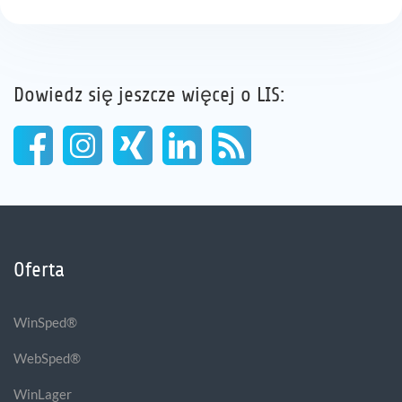
Dowiedz się jeszcze więcej o LIS:
Oferta
WinSped®
WebSped®
WinLager