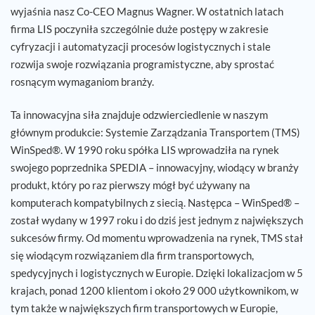
wyjaśnia nasz Co-CEO Magnus Wagner. W ostatnich latach
firma LIS poczyniła szczególnie duże postępy w zakresie
cyfryzacji i automatyzacji procesów logistycznych i stale
rozwija swoje rozwiązania programistyczne, aby sprostać
rosnącym wymaganiom branży.
Ta innowacyjna siła znajduje odzwierciedlenie w naszym
głównym produkcie: Systemie Zarządzania Transportem (TMS)
WinSped®. W 1990 roku spółka LIS wprowadziła na rynek
swojego poprzednika SPEDIA – innowacyjny, wiodący w branży
produkt, który po raz pierwszy mógł być używany na
komputerach kompatybilnych z siecią. Następca – WinSped® –
został wydany w 1997 roku i do dziś jest jednym z największych
sukcesów firmy. Od momentu wprowadzenia na rynek, TMS stał
się wiodącym rozwiązaniem dla firm transportowych,
spedycyjnych i logistycznych w Europie. Dzięki lokalizacjom w 5
krajach, ponad 1200 klientom i około 29 000 użytkownikom, w
tym także w największych firm transportowych w Europie,