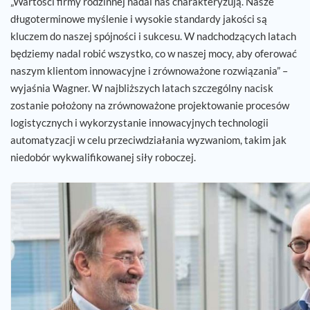
„Wartości firmy rodzinnej nadal nas charakteryzują. Nasze
długoterminowe myślenie i wysokie standardy jakości są
kluczem do naszej spójności i sukcesu. W nadchodzących latach
będziemy nadal robić wszystko, co w naszej mocy, aby oferować
naszym klientom innowacyjne i zrównoważone rozwiązania” –
wyjaśnia Wagner. W najbliższych latach szczególny nacisk
zostanie położony na zrównoważone projektowanie procesów
logistycznych i wykorzystanie innowacyjnych technologii
automatyzacji w celu przeciwdziałania wyzwaniom, takim jak
niedobór wykwalifikowanej siły roboczej.