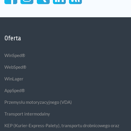
Oferta
WinSped®
WebSped®
WinLager
AppSped®
Przemysłu motoryzacyjnego (VDA)
Transport intermodalny
KEP (Kurier-Express-Palety), transportu drobnicowego oraz