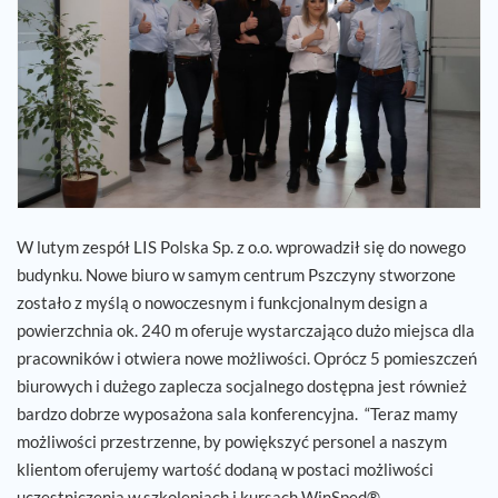
Kariera
Referencje
Aktualności
Kontakt
W lutym zespół LIS Polska Sp. z o.o. wprowadził się do nowego
budynku. Nowe biuro w samym centrum Pszczyny stworzone
PL
zostało z myślą o nowoczesnym i funkcjonalnym design a
powierzchnia ok. 240 m oferuje wystarczająco dużo miejsca dla
pracowników i otwiera nowe możliwości. Oprócz 5 pomieszczeń
biurowych i dużego zaplecza socjalnego dostępna jest również
bardzo dobrze wyposażona sala konferencyjna. “Teraz mamy
możliwości przestrzenne, by powiększyć personel a naszym
klientom oferujemy wartość dodaną w postaci możliwości
uczestniczenia w szkoleniach i kursach WinSped®