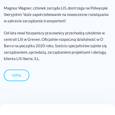
Magnus Wagner, członek zarządu LIS, dostrzega na Półwyspie
Kariera
Iberyjskim “duże zapotrzebowanie na nowoczesne rozwiązania
w zakresie zarządzania transportem”.
Referencje
Od lata nowi hiszpańscy pracownicy przechodzą szkolenie w
Aktualności
centrali LIS w Greven. Oficjalnie rozpoczną działalność w O
Barco na początku 2020 roku. Sześciu specjalistów zajmie się
zarządzaniem, sprzedażą, zarządzaniem projektami i obsługą
Kontakt
klienta LIS Iberia, S.L.
PL
Cofnij