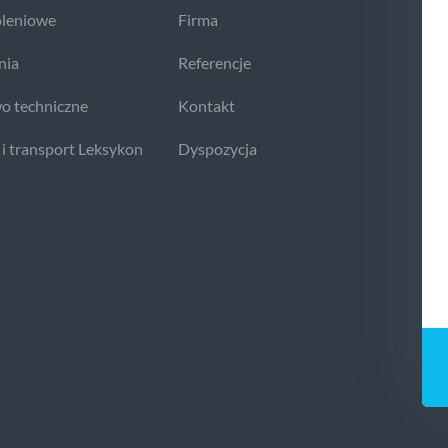
oleniowe
Firma
nia
Referencje
o techniczne
Kontakt
 i transport Leksykon
Dyspozycja