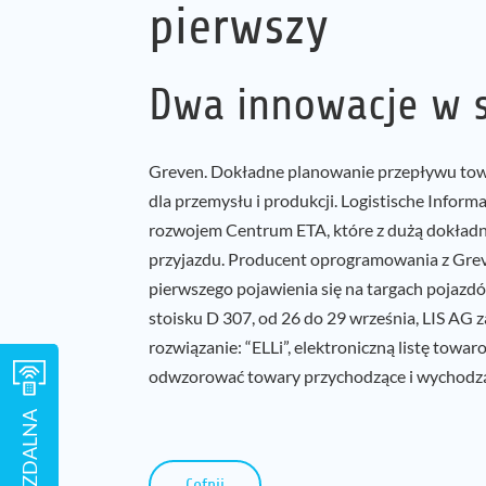
pierwszy
Dwa innowacje w s
Greven. Dokładne planowanie przepływu tow
dla przemysłu i produkcji. Logistische Infor
rozwojem Centrum ETA, które z dużą dokładno
przyjazdu. Producent oprogramowania z Grev
pierwszego pojawienia się na targach pojazd
stoisku D 307, od 26 do 29 września, LIS AG 
rozwiązanie: “ELLi”, elektroniczną listę tow
odwzorować towary przychodzące i wychodz
POMOC ZDALNA
Cofnij