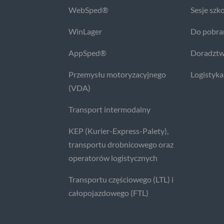
WebSped®
Sesje szk
WinLager
Do pobra
AppSped®
Doradztw
Przemysłu motoryzacyjnego
Logistyka
(VDA)
Transport intermodalny
KEP (Kurier-Express-Palety),
transportu drobnicowego oraz
operatorów logistycznych
Transportu częściowego (LTL) i
całopojazdowego (FTL)