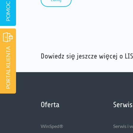
PORTAL KLIENTA
Dowiedz się jeszcze więcej o LIS
Oferta
Serwis
WinSped®
Serwis i 