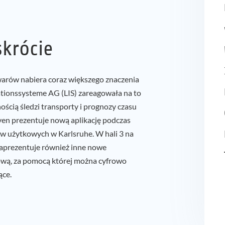
krócie
arów nabiera coraz większego znaczenia
mationssysteme AG (LIS) zareagowała na to
ścią śledzi transporty i prognozy czasu
en prezentuje nową aplikację podczas
ów użytkowych w Karlsruhe. W hali 3 na
zaprezentuje również inne nowe
arową, za pomocą której można cyfrowo
ące.