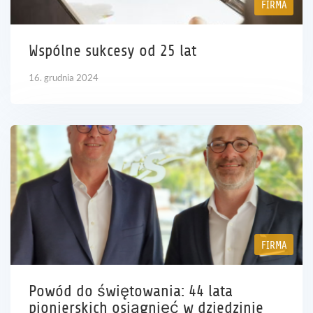
FIRMA
Kariera
Wspólne sukcesy od 25 lat
Referencje
16. grudnia 2024
Aktualności
Kontakt
PL
FIRMA
Powód do świętowania: 44 lata
pionierskich osiągnięć w dziedzinie