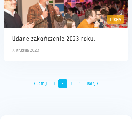
FIRMA
Udane zakończenie 2023 roku.
7. grudnia 2023
« Cofnij
1
2
3
4
Dalej »