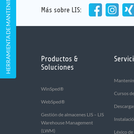
HERRAMIENTA DE MANTENIMIENTO REMOTO
Más sobre LIS:
Productos &
Servic
Soluciones
Mantenim
WinSped®
Cursos d
WebSped®
Descarga
Gestión de almacenes LIS – LIS
Instalaci
Warehouse Management
(LWM)
Léxico de 