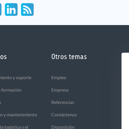
ios
Otros temas
iento y soporte
Empleo
e formación
Empresa
s
Referencias
ón y mantenimiento
Contáctenos
la logística y el
Disposición