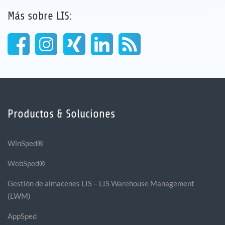
Más sobre LIS:
Productos & Soluciones
WinSped®
WebSped®
Gestión de almacenes LIS – LIS Warehouse Management
(LWM)
AppSped