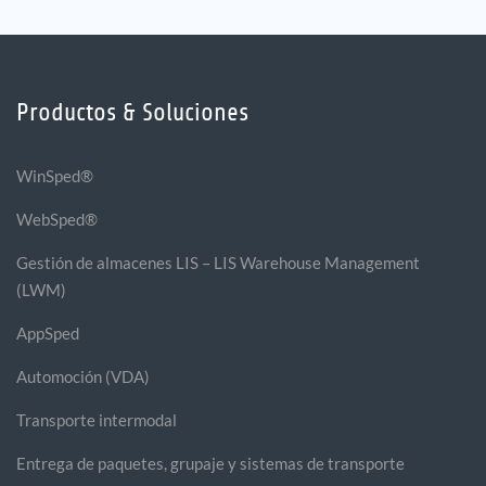
Productos & Soluciones
WinSped®
WebSped®
Gestión de almacenes LIS – LIS Warehouse Management
(LWM)
AppSped
Automoción (VDA)
Transporte intermodal
Entrega de paquetes, grupaje y sistemas de transporte