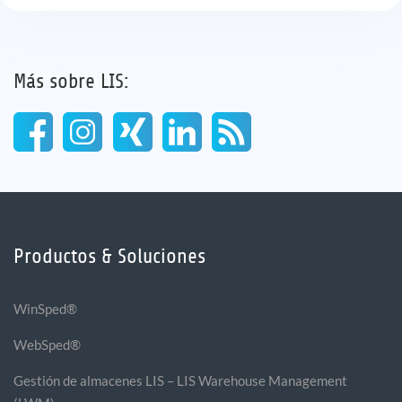
Más sobre LIS:
Productos & Soluciones
WinSped®
WebSped®
Gestión de almacenes LIS – LIS Warehouse Management