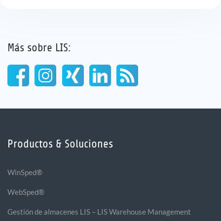
Más sobre LIS:
Productos & Soluciones
WinSped®
WebSped®
Gestión de almacenes LIS – LIS Warehouse Management