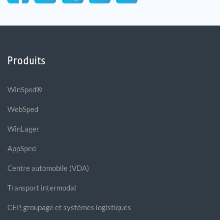
Produits
WinSped®
WebSped
WinLager
AppSped
Centre automobile (VDA)
Transport intermodal
CEP, groupage et systèmes logistiques