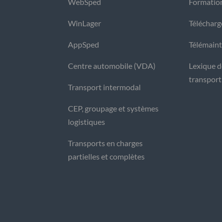
WebSped
Formatio
WinLager
Téléchar
AppSped
Télémain
Centre automobile (VDA)
Lexique de
transport
Transport intermodal
CEP, groupage et systèmes
logistiques
Transports en charges
partielles et complètes