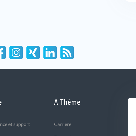
e
A Thème
nce et support
Carrière