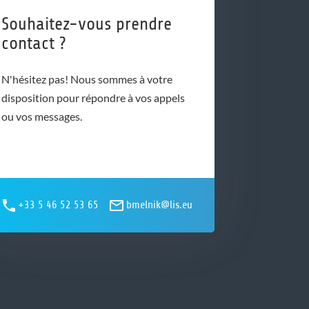
Souhaitez-vous prendre
contact ?
N'hésitez pas! Nous sommes à votre
disposition pour répondre à vos appels
ou vos messages.
+33 5 46 52 53 65
bmelnik@lis.eu