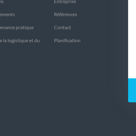
ns
Entreprise
gements
Références
tenance pratique
Contact
 la logistique et du
Planification