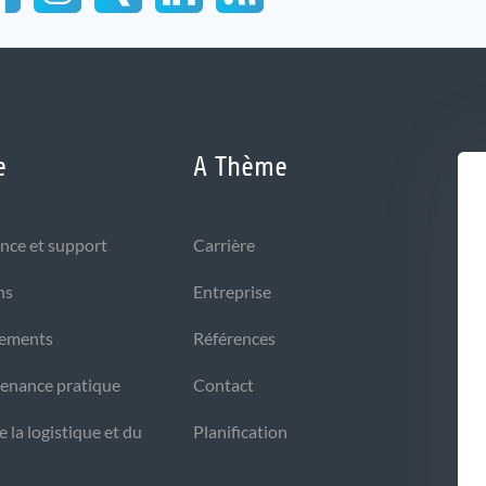
e
A Thème
nce et support
Carrière
ns
Entreprise
gements
Références
tenance pratique
Contact
 la logistique et du
Planification