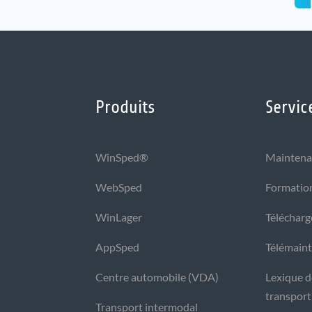
Produits
Servic
WinSped®
Maintena
WebSped
Formatio
WinLager
Téléchar
AppSped
Télémain
Centre automobile (VDA)
Lexique de
transport
Transport intermodal